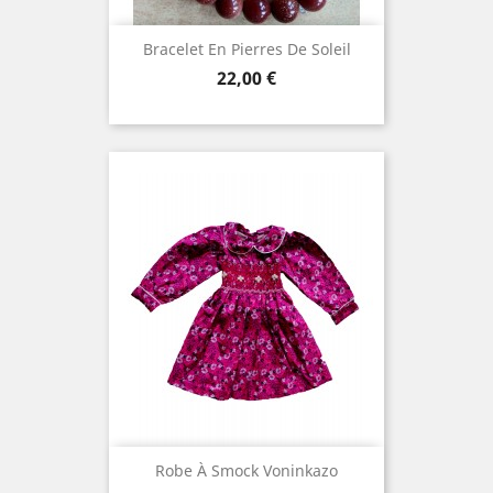
Bracelet En Pierres De Soleil
Prix
22,00 €
Robe À Smock Voninkazo