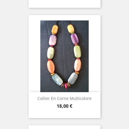
Collier En Corne Multicolore
Prix
18,00 €