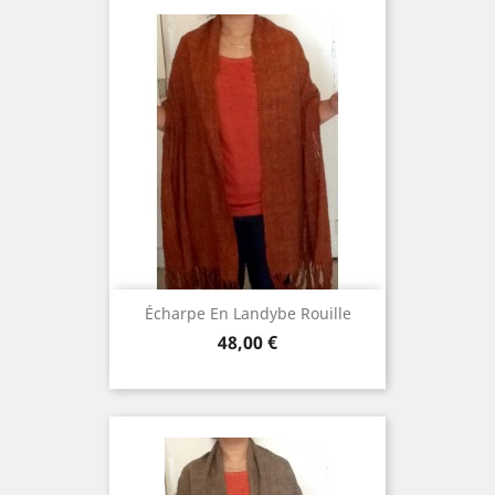
Écharpe En Landybe Rouille
Prix
48,00 €