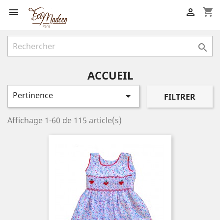
shopping_cart



ACCUEIL
Pertinence

FILTRER
Affichage 1-60 de 115 article(s)