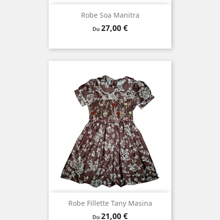
Robe Soa Manitra
Prix
27,00 €
Du
Robe Fillette Tany Masina
Prix
21,00 €
Du