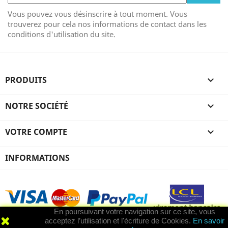
Vous pouvez vous désinscrire à tout moment. Vous
trouverez pour cela nos informations de contact dans les
conditions d'utilisation du site.
PRODUITS

NOTRE SOCIÉTÉ

VOTRE COMPTE

INFORMATIONS
En poursuivant votre navigation sur ce site, vous
acceptez l’utilisation et l'écriture de Cookies.
En savoir
© 2026 - Logiciel e-commerce par PrestaShop™